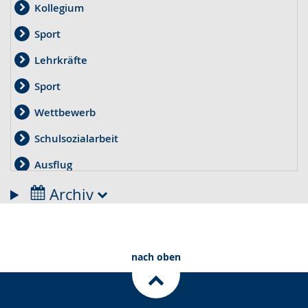
Kollegium
Sport
Lehrkräfte
Sport
Wettbewerb
Schulsozialarbeit
Ausflug
Therapie
Archiv
Projekt
Elternpflegschaft
nach oben
Pflege
Spende