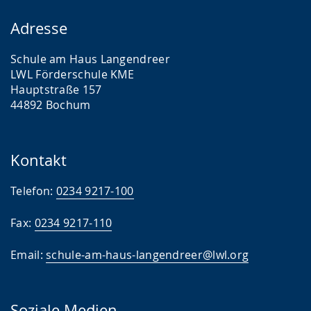
BfD
Adresse
Kunst
Schule am Haus Langendreer
Elternbrief
LWL Förderschule KME
Hauptstraße 157
Ferienbetreuung
44892 Bochum
Sportfest
Hockey
Kontakt
Berufsorientierung
Telefon:
0234 9217-100
Fax:
0234 9217-110
Email:
schule-am-haus-langendreer@lwl.org
Soziale Medien