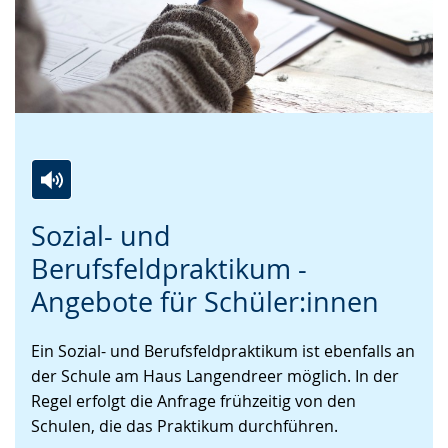
Zur
Aktiviere
Ein
Sozial- und
Leichten
Audio-
Video
Sprache
Unterstützung.
in
Berufsfeldpraktikum -
wechseln.
Deutscher
Angebote für Schüler:innen
Gebärdensprache
wird
Ein Sozial- und Berufsfeldpraktikum ist ebenfalls an
angezeigt.
der Schule am Haus Langendreer möglich. In der
Regel erfolgt die Anfrage frühzeitig von den
Schulen, die das Praktikum durchführen.