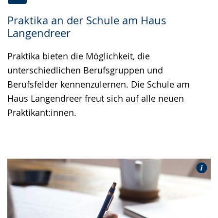
Zur
Aktiviere
Ein
Praktika an der Schule am Haus
Leichten
Audio-
Video
Langendreer
Sprache
Unterstützung.
in
wechseln.
Deutscher
Praktika bieten die Möglichkeit, die
Gebärdensprache
unterschiedlichen Berufsgruppen und
wird
Berufsfelder kennenzulernen. Die Schule am
angezeigt.
Haus Langendreer freut sich auf alle neuen
Praktikant:innen.