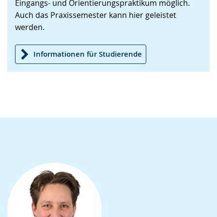
Eingangs- und Orientierungspraktikum möglich.
Gebärdensprache
Auch das Praxissemester kann hier geleistet
wird
werden.
angezeigt.
Informationen für Studierende