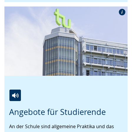
Zur
Aktiviere
Ein
Angebote für Studierende
Leichten
Audio-
Video
Sprache
Unterstützung.
in
An der Schule sind allgemeine Praktika und das
wechseln.
Deutscher