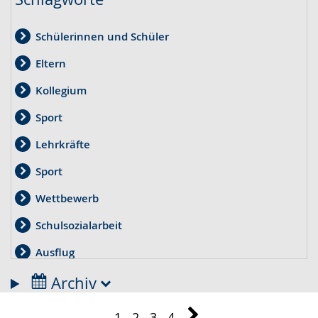
Schülerinnen und Schüler
Eltern
Kollegium
Sport
Lehrkräfte
Sport
Wettbewerb
Schulsozialarbeit
Ausflug
Therapie
Archiv
Projekt
1
2
3
4