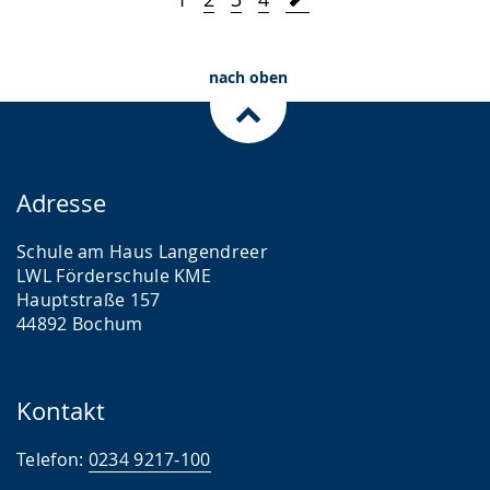
Elternpflegschaft
Pflege
nach oben
Spende
BfD
Kunst
Adresse
Elternbrief
Schule am Haus Langendreer
Ferienbetreuung
LWL Förderschule KME
Hauptstraße 157
Sportfest
44892 Bochum
Hockey
Berufsorientierung
Kontakt
Telefon:
0234 9217-100