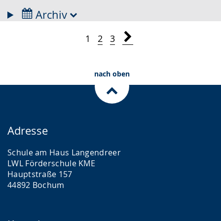
Ausflug
Archiv
Projekt
1
2
3
Elternpflegschaft
Pflege
nach oben
Spende
BfD
Kunst
Adresse
Elternbrief
Schule am Haus Langendreer
Ferienbetreuung
LWL Förderschule KME
Hauptstraße 157
Sportfest
44892 Bochum
Hockey
Berufsorientierung