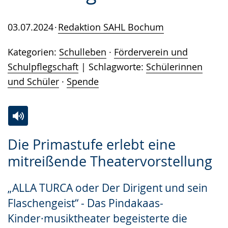
03.07.2024
Redaktion SAHL Bochum
Kategorien:
Schulleben
·
Förderverein und
Schulpflegschaft
Schlagworte:
Schülerinnen
und Schüler
·
Spende
Zur
Aktiviere
Ein
Die Primastufe erlebt eine
Leichten
Audio-
Video
mitreißende Theatervorstellung
Sprache
Unterstützung.
in
wechseln.
Deutscher
„ALLA TURCA oder Der Dirigent und sein
Gebärdensprache
Flaschengeist“ - Das Pindakaas-
wird
Kinder·musiktheater begeisterte die
angezeigt.