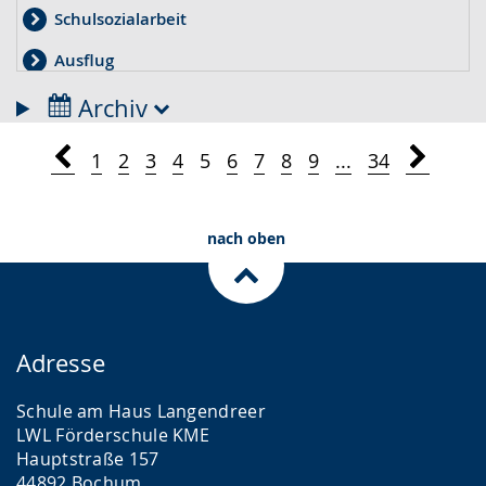
Schulsozialarbeit
Ausflug
Therapie
Archiv
Projekt
1
2
3
4
5
6
7
8
9
...
34
Elternpflegschaft
Pflege
nach oben
Spende
BfD
Kunst
Adresse
Elternbrief
Schule am Haus Langendreer
Sportfest
LWL Förderschule KME
Hauptstraße 157
Ferienbetreuung
44892 Bochum