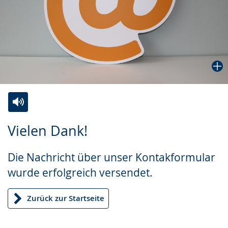
Zur
Aktiviere
Ein
Vielen Dank!
Leichten
Audio-
Video
Sprache
Unterstützung.
in
Die Nachricht über unser Kontakformular
wechseln.
Deutscher
wurde erfolgreich versendet.
Gebärdensprache
wird
Zurück zur Startseite
angezeigt.