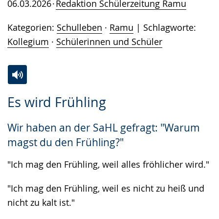
06.03.2026
Redaktion Schülerzeitung Ramu
Kategorien:
Schulleben
·
Ramu
Schlagworte:
Kollegium
·
Schülerinnen und Schüler
Zur
Aktiviere
Ein
Es wird Frühling
Leichten
Audio-
Video
Sprache
Unterstützung.
in
Wir haben an der SaHL gefragt: "Warum
wechseln.
Deutscher
magst du den Frühling?"
Gebärdensprache
wird
"Ich mag den Frühling, weil alles fröhlicher wird."
angezeigt.
"Ich mag den Frühling, weil es nicht zu heiß und
nicht zu kalt ist."