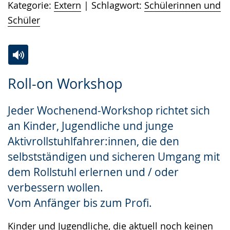
Kategorie:
Extern
Schlagwort:
Schülerinnen und
Schüler
Zur
Aktiviere
Ein
Roll-on Workshop
Leichten
Audio-
Video
Sprache
Unterstützung.
in
Jeder Wochenend-Workshop richtet sich
wechseln.
Deutscher
an Kinder, Jugendliche und junge
Gebärdensprache
Aktivrollstuhlfahrer:innen, die den
wird
selbstständigen und sicheren Umgang mit
angezeigt.
dem Rollstuhl erlernen und / oder
verbessern wollen.
Vom Anfänger bis zum Profi.
Kinder und Jugendliche, die aktuell noch keinen