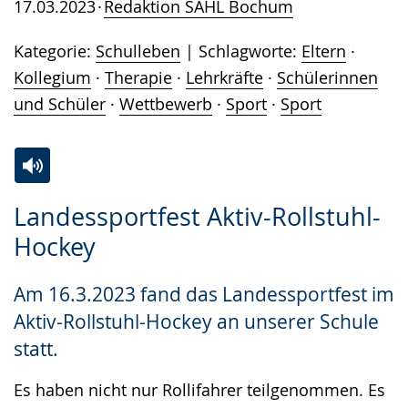
17.03.2023
Redaktion SAHL Bochum
Kategorie:
Schulleben
Schlagworte:
Eltern
·
Kollegium
·
Therapie
·
Lehrkräfte
·
Schülerinnen
und Schüler
·
Wettbewerb
·
Sport
·
Sport
Zur
Aktiviere
Ein
Landessportfest Aktiv-Rollstuhl-
Leichten
Audio-
Video
Hockey
Sprache
Unterstützung.
in
wechseln.
Deutscher
Am 16.3.2023 fand das Landessportfest im
Gebärdensprache
Aktiv-Rollstuhl-Hockey an unserer Schule
wird
statt.
angezeigt.
Es haben nicht nur Rollifahrer teilgenommen. Es