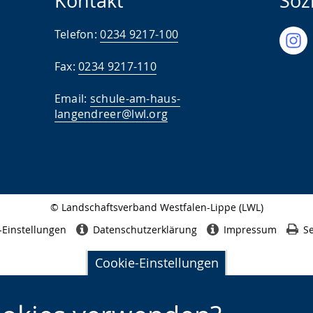
Kontakt
Soz
Telefon:
0234 9217-100
Fax:
0234 9217-110
Email:
schule-am-haus-
langendreer@lwl.org
© Landschaftsverband Westfalen-Lippe (LWL)
Seitenabschluss
-Einstellungen
Datenschutzerklärung
Impressum
Se
Cookie-Einstellungen