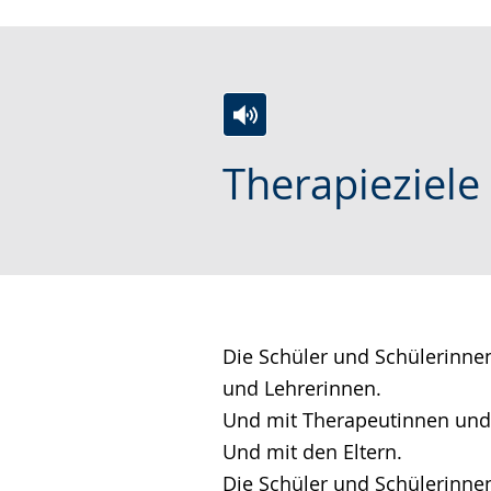
wird
angezeigt.
Zur
Aktiviere
Ein
Therapieziele
Leichten
Audio-
Video
Sprache
Unterstützung.
in
wechseln.
Deutscher
Gebärdensprache
wird
angezeigt.
Die Schüler und Schülerinne
und Lehrerinnen.
Und mit Therapeutinnen und
Und mit den Eltern.
Die Schüler und Schülerinne