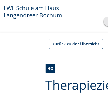
LWL Schule am Haus
Langendreer Bochum
Transkript anzeigen
Abspielen
Pausieren
zurück zu der Übersicht
Zur
Aktiviere
Ein
Therapiezi
Leichten
Audio-
Video
Sprache
Unterstützung.
in
wechseln.
Deutscher
Gebärdensprache