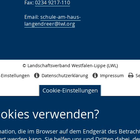
Fax:
0234 9217-110
Email:
schule-am-haus-
langendreer@lwl.org
© Landschaftsverband Westfalen-Lippe (LWL)
Seitenabschluss
-Einstellungen
Datenschutzerklärung
Impressum
Se
Cookie-Einstellungen
ookies verwenden?
rmation, die im Browser auf dem Endgerät des Betracht
t werden kann. Sie helfen uns und Dritten dabei, den