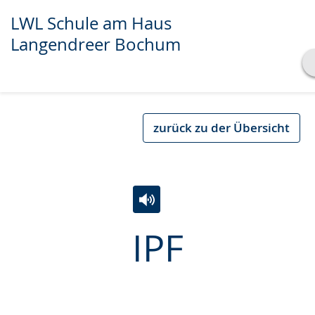
LWL Schule am Haus
Langendreer Bochum
Transkript anzeigen
Abspielen
Pausieren
zurück zu der Übersicht
Zur
Aktiviere
Ein
IPF
Leichten
Audio-
Video
Sprache
Unterstützung.
in
wechseln.
Deutscher
Gebärdensprache