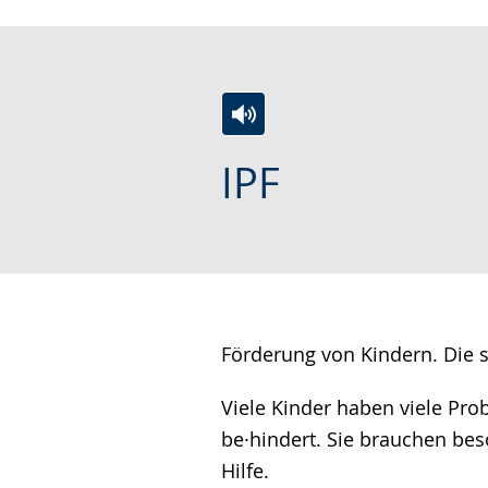
wird
angezeigt.
Zur
Aktiviere
Ein
IPF
Leichten
Audio-
Video
Sprache
Unterstützung.
in
wechseln.
Deutscher
Gebärdensprache
wird
angezeigt.
Förderung von Kindern. Die 
Viele Kinder haben viele Pro
be·hindert. Sie brauchen bes
Hilfe.