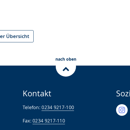
er Übersicht
nach oben
Kontakt
Soz
Telefon:
0234 9217-100
Fax:
0234 9217-110