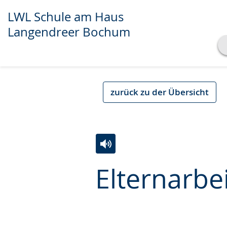
LWL Schule am Haus
Langendreer Bochum
Transkript anzeigen
Abspielen
Pausieren
zurück zu der Übersicht
Zur
Aktiviere
Ein
Elternarbe
Leichten
Audio-
Video
Sprache
Unterstützung.
in
wechseln.
Deutscher
Gebärdensprache