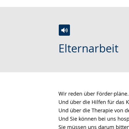
wird
angezeigt.
Zur
Aktiviere
Ein
Elternarbeit
Leichten
Audio-
Video
Sprache
Unterstützung.
in
wechseln.
Deutscher
Gebärdensprache
wird
angezeigt.
Wir reden über Förder·pläne.
Und über die Hilfen für das K
Und über die Therapie von d
Und Sie können bei uns hospi
Sie müssen uns darum bitten