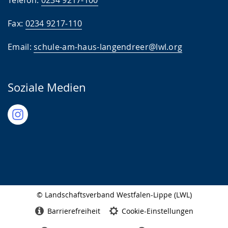
Telefon:
0234 9217-100
Fax:
0234 9217-110
Email:
schule-am-haus-langendreer@lwl.org
Soziale Medien
© Landschaftsverband Westfalen-Lippe (LWL)
Seitenabschluss
Barrierefreiheit
Cookie-Einstellungen