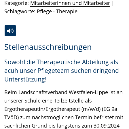
Kategorie:
Mitarbeiterinnen und Mitarbeiter
Schlagworte:
Pflege
·
Therapie
Zur
Aktiviere
Ein
Stellenausschreibungen
Leichten
Audio-
Video
Sprache
Unterstützung.
in
Sowohl die Therapeutische Abteilung als
wechseln.
Deutscher
acuh unser Pflegeteam suchen dringend
Gebärdensprache
Unterstützung!
wird
angezeigt.
Beim Landschaftsverband Westfalen-Lippe ist an
unserer Schule eine Teilzeitstelle als
Ergotherapeutin/Ergotherapeut (m/w/d) (EG 9a
TVöD) zum nächstmöglichen Termin befristet mit
sachlichen Grund bis längstens zum 30.09.2024