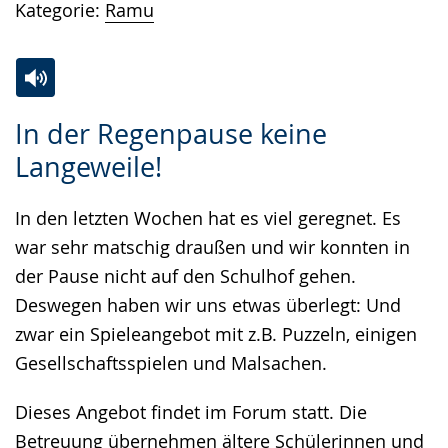
Kategorie:
Ramu
Zur
Aktiviere
Ein
In der Regenpause keine
Leichten
Audio-
Video
Langeweile!
Sprache
Unterstützung.
in
wechseln.
Deutscher
In den letzten Wochen hat es viel geregnet. Es
Gebärdensprache
war sehr matschig draußen und wir konnten in
wird
der Pause nicht auf den Schulhof gehen.
angezeigt.
Deswegen haben wir uns etwas überlegt: Und
zwar ein Spieleangebot mit z.B. Puzzeln, einigen
Gesellschaftsspielen und Malsachen.
Dieses Angebot findet im Forum statt. Die
Betreuung übernehmen ältere Schülerinnen und