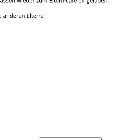
Klassen wieder zum Eltern·café eingeladen.
 anderen Eltern.