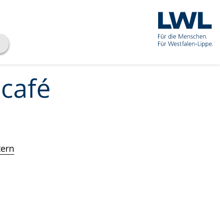
·café
tern