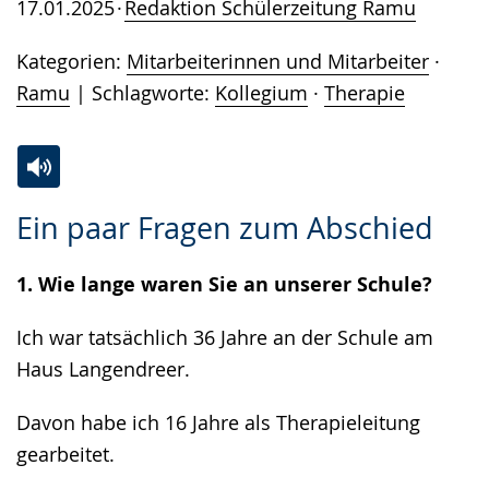
17.01.2025
Redaktion Schülerzeitung Ramu
Kategorien:
Mitarbeiterinnen und Mitarbeiter
·
Ramu
Schlagworte:
Kollegium
·
Therapie
Zur
Aktiviere
Ein
Ein paar Fragen zum Abschied
Leichten
Audio-
Video
Sprache
Unterstützung.
in
1. Wie lange waren Sie an unserer Schule?
wechseln.
Deutscher
Gebärdensprache
Ich war tatsächlich 36 Jahre an der Schule am
wird
Haus Langendreer.
angezeigt.
Davon habe ich 16 Jahre als Therapieleitung
gearbeitet.