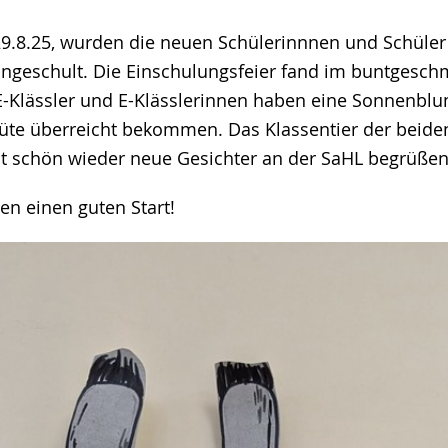
29.8.25, wurden die neuen Schülerinnnen und Schüler
e
ingeschult. Die Einschulungsfeier fand im buntgesc
 E-Klässler und E-Klässlerinnen haben eine Sonnenbl
üte überreicht bekommen. Das Klassentier der beiden
 ist schön wieder neue Gesichter an der SaHL begrüße
en einen guten Start!