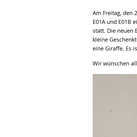
Sprache
Unterstützung.
in
wechseln.
Deutscher
Am Freitag, den 
Gebärdensprach
E01A und E01B e
wird
statt. Die neuen
angezeigt.
kleine Geschenkt
eine Giraffe. Es
Wir wünschen all