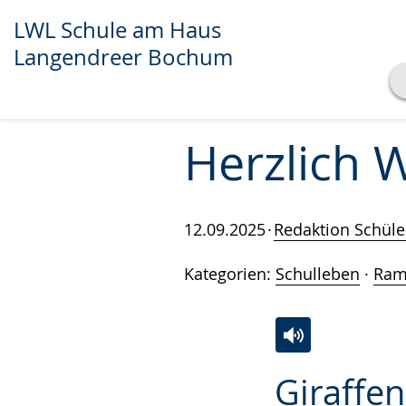
LWL Schule am Haus
Langendreer Bochum
Transkript anzeigen
Abspielen
Pausieren
Herzlich 
12.09.2025
Redaktion Schül
Kategorien:
Schulleben
·
Ra
Zur
Aktiviere
Ein
Giraffe
Leichten
Audio-
Video