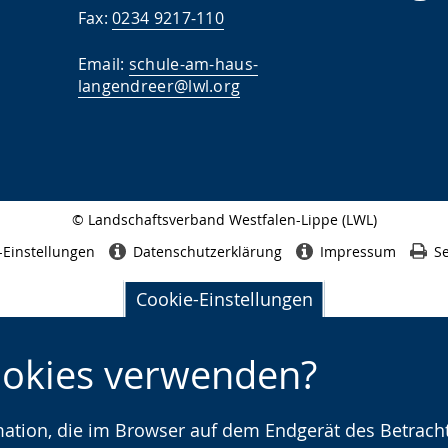
Fax:
0234 9217-110
Email:
schule-am-haus-
langendreer@lwl.org
© Landschaftsverband Westfalen-Lippe (LWL)
Seitenabschluss
-Einstellungen
Datenschutzerklärung
Impressum
Se
Cookie-Einstellungen
ookies verwenden?
rmation, die im Browser auf dem Endgerät des Betracht