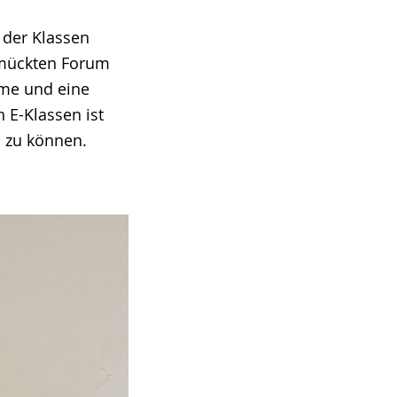
 der Klassen
hmückten Forum
ume und eine
 E-Klassen ist
n zu können.