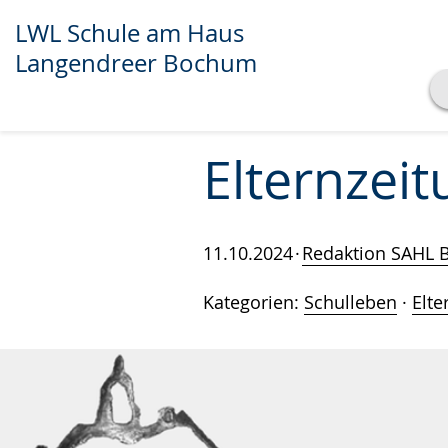
LWL Schule am Haus
Langendreer Bochum
Transkript anzeigen
Abspielen
Pausieren
Elternzeit
11.10.2024
Redaktion SAHL
Kategorien:
Schulleben
·
Elte