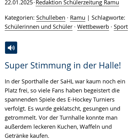
22.01.2025
Redaktion Schülerzeitung Ramu
Kategorien:
Schulleben
·
Ramu
Schlagworte:
Schülerinnen und Schüler
·
Wettbewerb
·
Sport
Zur
Aktiviere
Ein
Super Stimmung in der Halle!
Leichten
Audio-
Video
Sprache
Unterstützung.
in
In der Sporthalle der SaHL war kaum noch ein
wechseln.
Deutscher
Platz frei, so viele Fans haben begeistert die
Gebärdensprache
spannenden Spiele des E-Hockey Turniers
wird
verfolgt. Es wurde geklatscht, gesungen und
angezeigt.
getrommelt. Vor der Turnhalle konnte man
außerdem leckeren Kuchen, Waffeln und
Getränke kaufen.